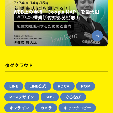
WEB上の看板「Google MAP」を最大限
活用するためのご案内
タグクラウド
LINE
LINE公式
PDCA
POP
POPデザイン
SNS
ぐるなび
オンライン
カメラ
キャッチコピー