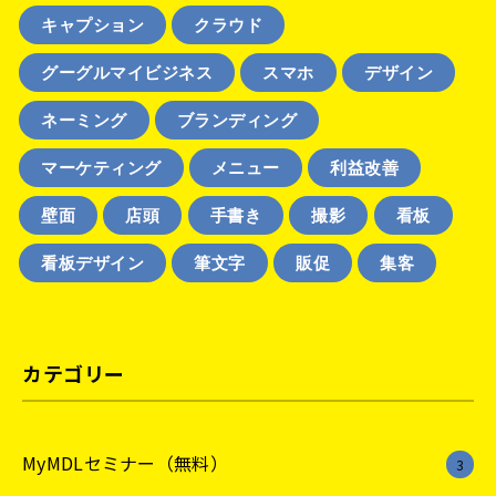
キャプション
クラウド
グーグルマイビジネス
スマホ
デザイン
ネーミング
ブランディング
マーケティング
メニュー
利益改善
壁面
店頭
手書き
撮影
看板
看板デザイン
筆文字
販促
集客
カテゴリー
MyMDLセミナー（無料）
3